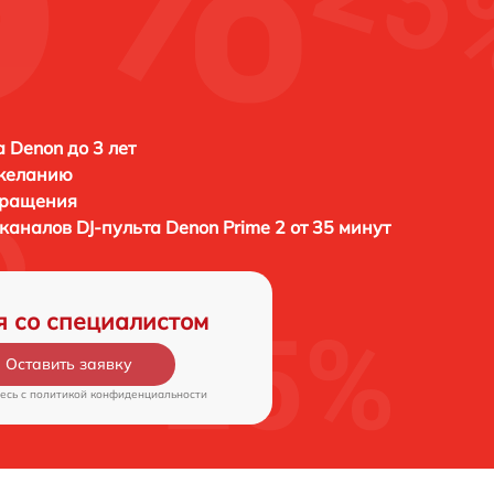
а Denon до 3 лет
 желанию
бращения
 каналов DJ-пульта
Denon Prime 2 от 35 минут
я со специалистом
Оставить заявку
есь c
политикой конфиденциальности